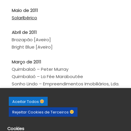
Maio de 2011
SolarIbérico
Abril de 2011
Brazapão [Aveiro]
Bright Blue [Aveiro]
Março de 2011
Quimbalaô – Peter Murray
Quimbalaô – La Fée Maraboutée
Sonho Lindo – Empreendimentos Imobiliários, Lda.
[Maia]
Aceitar Todos
Fevereiro de 2011
Rejeitar Cookies de Terceiros
JRD Carnes, Lda [Sosa]
Restaurante Vidal [Aguada de Cima]
Cookies