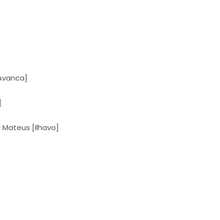
Avanca]
]
 Mateus [Ilhavo]