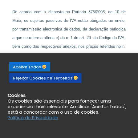
De acordo com o disposto na Portaria 375/2003, de 10 de
Maio, os sujeitos passivos do IVA estão obrigados ao envio,
por transmissão electronica de dados, da declaração periodica
a que se refere a alínea c) do n. 1 do art. 29. do Codigo do IVA,
bem como dos respectivos anexos, nos prazos referidos no n.
1 do art. 41. do mesmo Código.
Aceitar Todos
Rejeitar Cookies de Terceiros
Cookies
Os cookies são essenciais para fornecer uma
experiência mais relevante. Ao clicar "Aceitar Todos",
está a concordar com o uso de cookies.
Politica de Privacidade