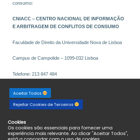
consumo:
CNIACC – CENTRO NACIONAL DE INFORMAÇÃO
E ARBITRAGEM DE CONFLITOS DE CONSUMO
Faculdade de Direito da Universidade Nova de Lisboa
Campus de Campolide – 1099-032 Lisboa
Telefone: 213 847 484
E-mail: cniacc@fd.unl.pt
Aceitar Todos
Rejeitar Cookies de Terceiros
Site: http://www.arbitragemdeconsumo.org/
https://www.facebook.com/cniacc
Cookies
Os cookies são essenciais para fornecer uma
experiência mais relevante. Ao clicar "Aceitar Todos",
Mais informações em Portal do Consumidor
está a concordar com o uso de cookies.