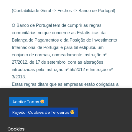
(Contabilidade Geral -> Fechos -> Banco de Portugal)
O Banco de Portugal tem de cumprir as regras
comunitárias no que concerne as Estatísticas da
Balança de Pagamentos e da Posição de Investimento
Internacional de Portugal e para tal estipulou um
conjunto de normas, nomeadamente Instrução nº
27/2012, de 17 de setembro, com as alterações
introduzidas pela Instrução nº 56/2012 e Instrução nº
3/2013.
Estas regras ditam que as empresas estão obrigadas a
comunicar ao Banco de Portugal as respetivas
transações e posições com o exterior desde que o seu
Aceitar Todos
volume de operações cambiais ascenda num total de
Rejeitar Cookies de Terceiros
100 000 euros anuais, mas residentes em Portugal.
Todas as pessoas colectivas que exerçam essas
operações e com esse volume cambial superior tem de
Cookies