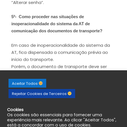
“Alterar senha”.
5º- Como proceder nas situações de
inoperacionalidade do sistema da AT de
comunicação dos documentos de transporte?
Em caso de inoperacionalidade do sistema da
AT, fica dispensada a comunicação prévia ao
início do transporte.
Porém, o documento de transporte deve ser
impresso em suporte de papel e acompanhar
os bens em circulação, uma vez que não foi
Aceitar Todos
possível a obtenção do código de identificação
Rejeitar Cookies de Terceiros
do documento.
A sua comunicação à AT deve ser efetuada
posteriormente, até ao 5º dia útil seguinte ao do
Cookies
Os cookies são essenciais para fornecer uma
início do transporte.
experiência mais relevante. Ao clicar "Aceitar Todos",
está a concordar com o uso de cookies.