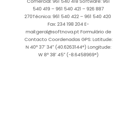
Comercial: 961 540 418 Software: 961
540 419 – 961 540 421 – 926 887
270Técnica: 961 540 422 – 961 540 420
Fax: 234 198 204 E-
mail:geral@softnova.pt Formulário de
Contacto Coordenadas GPS: Latitude:
N 40º 37′ 34″ (40.6263144°) Longitude:
W 8º 38′ 45″ (-8.6458969°)